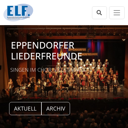
Direkt zur Hauptnavigation springen
Direkt zum Inhalt springen
EPPENDORFER
LIEDERFREUNDE
SINGEN IM CHOR. VIELSTIMMIG.
AKTUELL
ARCHIV